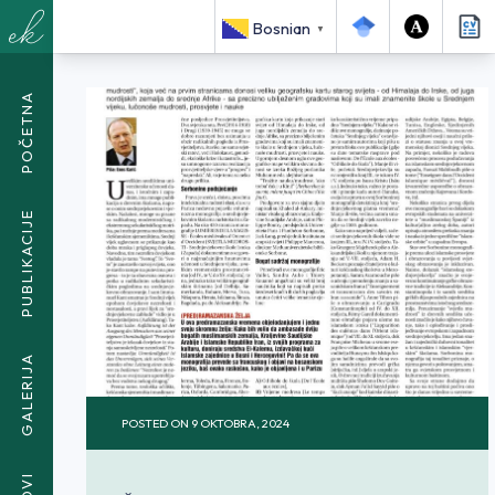
<SPAN CLASS="BREADCRUMB-CURRENT">SVJEDOČANSTVO
Bosnian
▼
SA SORBONE O MEDRESAMA</SPAN>
POČETNA
PUBLIKACIJE
GALERIJA
POSTED ON
9 OKTOBRA, 2024