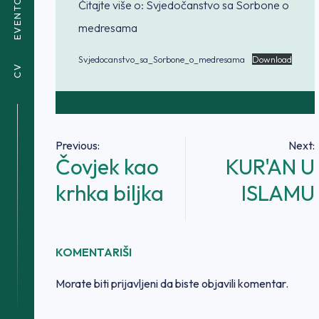
EVENTOVI
Čitajte više o: Svjedočanstvo sa Sorbone o
medresama
Svjedocanstvo_sa_Sorbone_o_medresama
Download
CV
Navigacija
Previous:
Next:
Čovjek kao
KUR'AN U
članaka
krhka biljka
ISLAMU
KOMENTARIŠI
Morate biti
prijavljeni
da biste objavili komentar.