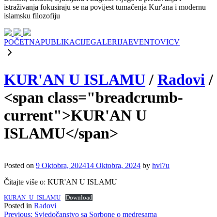
istraživanja fokusiraju se na povijest tumačenja Kur'ana i modernu
islamsku filozofiju
POČETNA
PUBLIKACIJE
GALERIJA
EVENTOVI
CV
KUR'AN U ISLAMU
/
Radovi
/
<span class="breadcrumb-
current">KUR'AN U
ISLAMU</span>
Posted on
9 Oktobra, 2024
14 Oktobra, 2024
by
hvl7u
Čitajte više o: KUR'AN U ISLAMU
KURAN_U_ISLAMU
Download
Posted in
Radovi
Navigacija
Previous:
Svjedočanstvo sa Sorbone o medresama