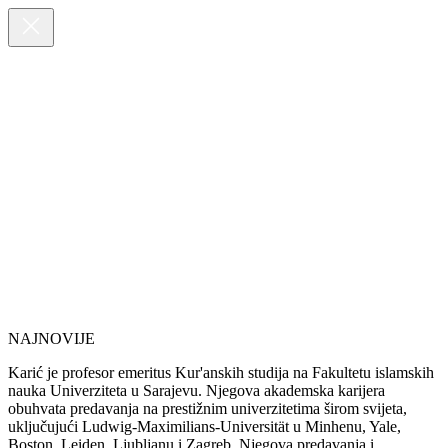
NAJNOVIJE
Karić je profesor emeritus Kur'anskih studija na Fakultetu islamskih
nauka Univerziteta u Sarajevu. Njegova akademska karijera
obuhvata predavanja na prestižnim univerzitetima širom svijeta,
uključujući Ludwig-Maximilians-Universität u Minhenu, Yale,
Boston, Leiden, Ljubljanu i Zagreb. Njegova predavanja i