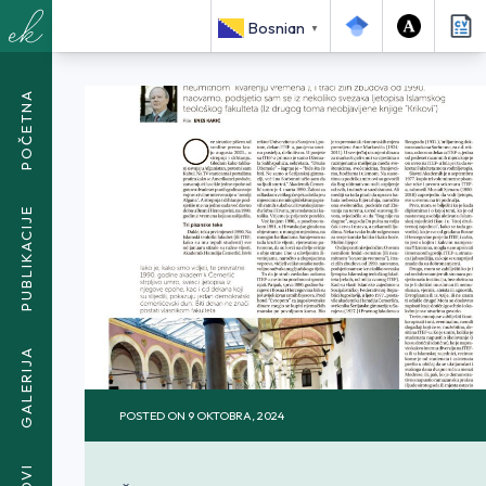
<SPAN CLASS="BREADCRUMB-CURRENT">AMERIČKI DIPLOMATA
Bosnian
▼
ROBERT RACKMALES POSJETIO ITEF</SPAN>
POČETNA
PUBLIKACIJE
GALERIJA
POSTED ON
9 OKTOBRA, 2024