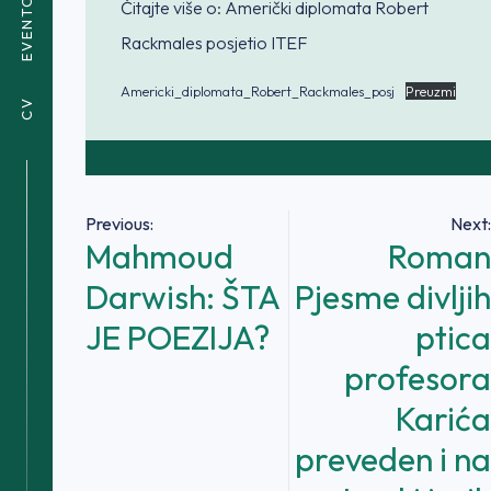
EVENTOVI
Čitajte više o: Američki diplomata Robert
Rackmales posjetio ITEF
Americki_diplomata_Robert_Rackmales_posj
Preuzmi
CV
Navigacija
Previous:
Next:
Mahmoud
Roman
članaka
Darwish: ŠTA
Pjesme divljih
JE POEZIJA?
ptica
profesora
Karića
preveden i na