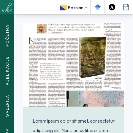
<SPAN CLASS="BREADCRUMB-CURRENT">ROMAN PROTIV
Bosnian
▼
KORUMPIRANOG INSTRUMENTALIZIRANJA VJERE</SPAN>
POČETNA
PUBLIKACIJE
GALERIJA
Lorem ipsum dolor sit amet, consectetur
adipiscing elit. Nunc luctus libero lorem,