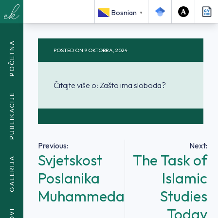
<SPAN CLASS="BREADCRUMB-CURRENT">ZAŠTO IMA
Bosnian
▼
SLOBODA?</SPAN>
POČETNA
POSTED ON
9 OKTOBRA, 2024
Čitajte više o: Zašto ima sloboda?
PUBLIKACIJE
Navigacija
Previous:
Next:
Svjetskost
The Task of
članaka
GALERIJA
Poslanika
Islamic
Muhammeda
Studies
Today