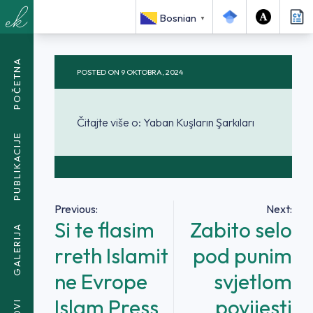
<SPAN CLASS="BREADCRUMB-CURRENT">YABAN
Bosnian
▼
KUŞLARIN ŞARKILARI</SPAN>
POČETNA
POSTED ON
9 OKTOBRA, 2024
Čitajte više o: Yaban Kuşların Şarkıları
PUBLIKACIJE
Navigacija
Previous:
Next:
Si te flasim
Zabito selo
članaka
GALERIJA
rreth Islamit
pod punim
ne Evrope
svjetlom
Islam Press
povijesti