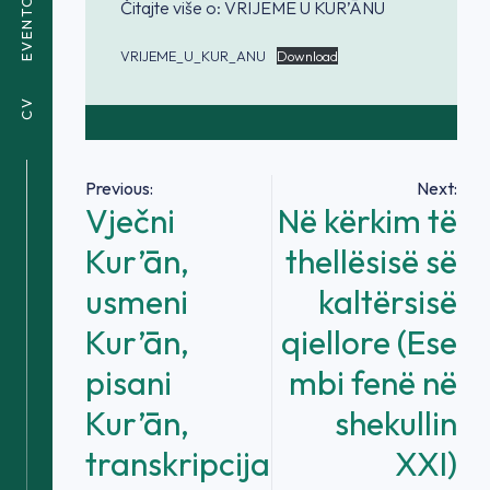
EVENTOVI
Čitajte više o: VRIJEME U KUR’ĀNU
VRIJEME_U_KUR_ANU
Download
CV
Navigacija
Previous:
Next:
Vječni
Në kërkim të
članaka
Kur’ān,
thellësisë së
usmeni
kaltërsisë
Kur’ān,
qiellore (Ese
pisani
mbi fenë në
Kur’ān,
shekullin
transkripcija
XXI)