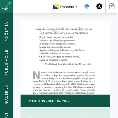
<SPAN CLASS="BREADCRUMB-CURRENT">VRIJEME U
Bosnian
▼
KUR’ĀNU</SPAN>
POČETNA
PUBLIKACIJE
GALERIJA
POSTED ON
9 OKTOBRA, 2024