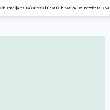
kih studija na Fakultetu islamskih nauka Univerziteta u Sa
LO
/
RADOVI
/
<SPAN CLASS="BREADCRUMB-CURRENT">VI