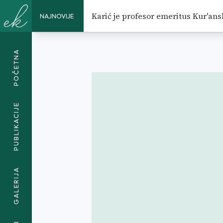
Karić je profesor emeritus Kur'ans
NAJNOVIJE
VIŠNJEVO KAO GLOBALNO SE
POČETNA
PUBLIKACIJE
GALERIJA