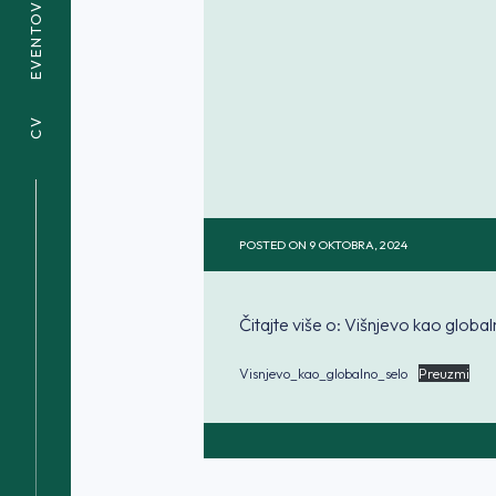
EVENTOVI
CV
POSTED ON
9 OKTOBRA, 2024
Čitajte više o: Višnjevo kao globa
Visnjevo_kao_globalno_selo
Preuzmi