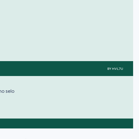
BY
HVL7U
lno selo