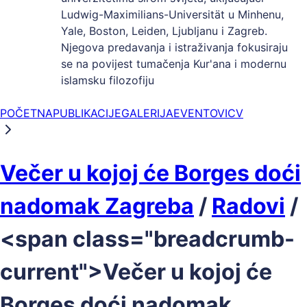
Ludwig-Maximilians-Universität u Minhenu,
Yale, Boston, Leiden, Ljubljanu i Zagreb.
Njegova predavanja i istraživanja fokusiraju
se na povijest tumačenja Kur'ana i modernu
islamsku filozofiju
POČETNA
PUBLIKACIJE
GALERIJA
EVENTOVI
CV
Večer u kojoj će Borges doći
nadomak Zagreba
/
Radovi
/
<span class="breadcrumb-
current">Večer u kojoj će
Borges doći nadomak