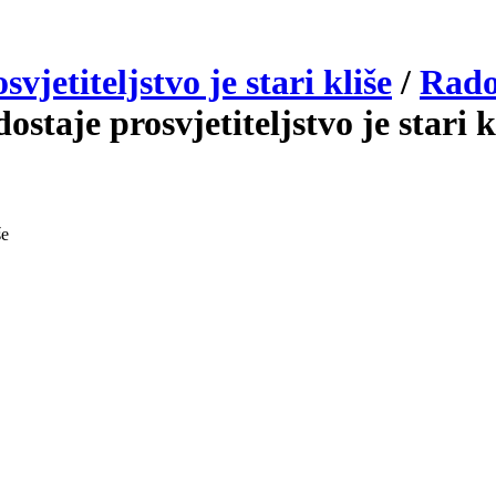
jetiteljstvo je stari kliše
/
Rado
taje prosvjetiteljstvo je stari 
še