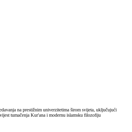
davanja na prestižnim univerzitetima širom svijeta, uključujući
vijest tumačenja Kur'ana i modernu islamsku filozofiju