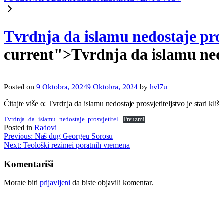
Tvrdnja da islamu nedostaje prosv
current">Tvrdnja da islamu nedos
Posted on
9 Oktobra, 2024
9 Oktobra, 2024
by
hvl7u
Čitajte više o: Tvrdnja da islamu nedostaje prosvjetiteljstvo je stari kli
Tvrdnja_da_islamu_nedostaje_prosvjetitel
Preuzmi
Posted in
Radovi
Navigacija
Previous:
Naš dug Georgeu Sorosu
Next:
Teološki rezimei poratnih vremena
članaka
Komentariši
Morate biti
prijavljeni
da biste objavili komentar.