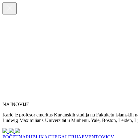
NAJNOVIJE
Karić je profesor emeritus Kur'anskih studija na Fakultetu islamskih 
Ludwig-Maximilians-Universität u Minhenu, Yale, Boston, Leiden, Ljub
POČETNA
PUBLIKACIJE
GALERIJA
EVENTOVI
CV