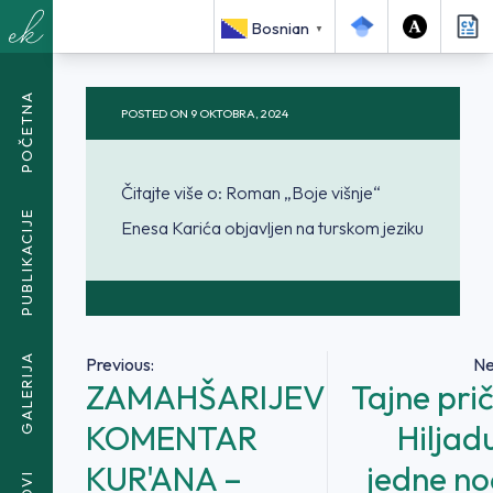
<SPAN CLASS="BREADCRUMB-CURRENT">ROMAN „BOJE
Bosnian
VIŠNJE“ ENESA KARIĆA OBJAVLJEN NA TURSKOM
▼
JEZIKU</SPAN>
POČETNA
POSTED ON
9 OKTOBRA, 2024
Čitajte više o: Roman „Boje višnje“
PUBLIKACIJE
Enesa Karića objavljen na turskom jeziku
GALERIJA
Navigacija
Previous:
Ne
ZAMAHŠARIJEV
Tajne pri
članaka
KOMENTAR
Hiljadu
KUR'ANA –
jedne no