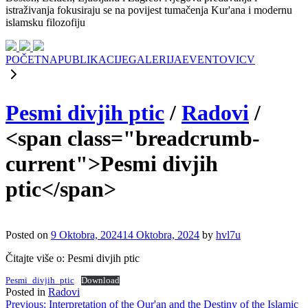
istraživanja fokusiraju se na povijest tumačenja Kur'ana i modernu
islamsku filozofiju
POČETNA
PUBLIKACIJE
GALERIJA
EVENTOVI
CV
Pesmi divjih ptic
/
Radovi
/
<span class="breadcrumb-
current">Pesmi divjih
ptic</span>
Posted on
9 Oktobra, 2024
14 Oktobra, 2024
by
hvl7u
Čitajte više o: Pesmi divjih ptic
Pesmi_divjih_ptic
Download
Posted in
Radovi
Navigacija
Previous:
Interpretation of the Qur'an and the Destiny of the Islamic