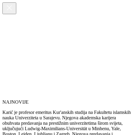
NAJNOVIJE
Karić je profesor emeritus Kur'anskih studija na Fakultetu islamskih
nauka Univerziteta u Sarajevu. Njegova akademska karijera
obuhvata predavanja na prestižnim univerzitetima širom svijeta,
uključujući Ludwig-Maximilians-Universität u Minhenu, Yale,
Boston, Leiden, Ljubljanu i Zagreb. Njegova predavanja i