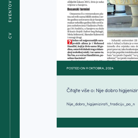
EVENTOVI
CV
POSTED ON
9 OKTOBRA, 2024
Čitajte više o: Nije dobro higijenizira
Nije_dobro_higijenizirati_tradiciju_pa_n