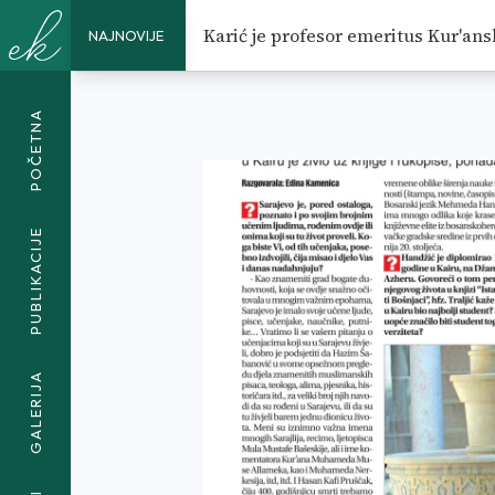
NIJE DOBRO HIGIJENIZIRATI TR
Karić je profesor emeritus Kur'ans
NAJNOVIJE
DOBRO HIGIJENIZIRATI TRADIC
POČETNA
PUBLIKACIJE
GALERIJA