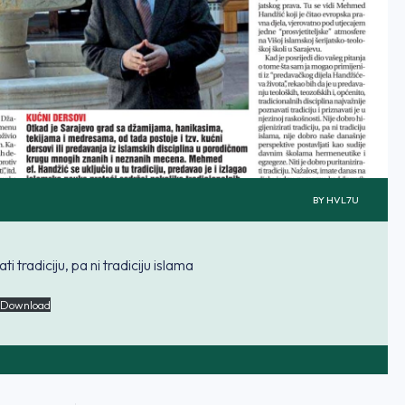
BY
HVL7U
ti tradiciju, pa ni tradiciju islama
Download