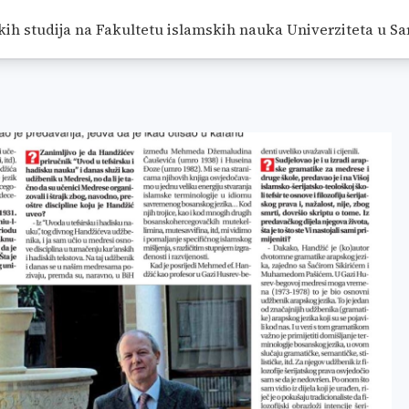
ADICIJU, PA NI TRADICIJU ISLAMA
/
RADOVI
/
<SPAN CLA
kih studija na Fakultetu islamskih nauka Univerziteta u Sa
IJU, PA NI TRADICIJU ISLAMA</SPAN>