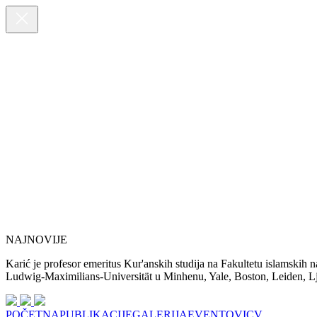
NAJNOVIJE
Karić je profesor emeritus Kur'anskih studija na Fakultetu islamskih 
Ludwig-Maximilians-Universität u Minhenu, Yale, Boston, Leiden, Ljub
POČETNA
PUBLIKACIJE
GALERIJA
EVENTOVI
CV