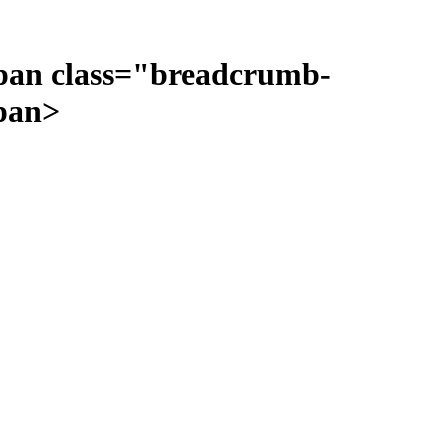
pan class="breadcrumb-
pan>