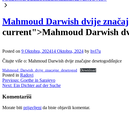
Mahmoud Darwish dvije značajn
current">Mahmoud Darwish dvij
Posted on
9 Oktobra, 2024
14 Oktobra, 2024
by
hvl7u
Čitajte više o: Mahmoud Darwish dvije značajne desetogodišnjice
Mahmoud_Darwish_dvije_znacajne_desetogod
Download
Posted in
Radovi
Navigacija
Previous:
Goethe in Sarajevo
Next:
Ein Dichter auf der Suche
članaka
Komentariši
Morate biti
prijavljeni
da biste objavili komentar.