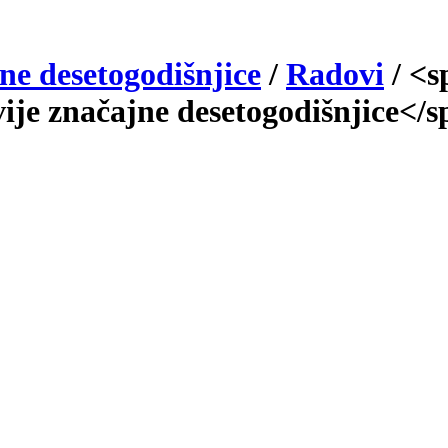
e desetogodišnjice
/
Radovi
/
<s
e značajne desetogodišnjice</s