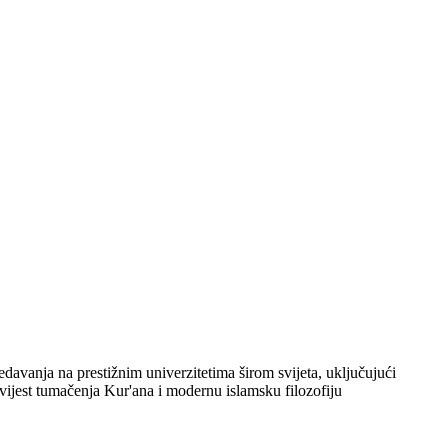
davanja na prestižnim univerzitetima širom svijeta, uključujući
vijest tumačenja Kur'ana i modernu islamsku filozofiju