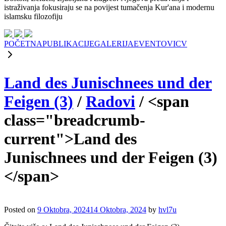
istraživanja fokusiraju se na povijest tumačenja Kur'ana i modernu
islamsku filozofiju
POČETNA
PUBLIKACIJE
GALERIJA
EVENTOVI
CV
Land des Junischnees und der
Feigen (3)
/
Radovi
/
<span
class="breadcrumb-
current">Land des
Junischnees und der Feigen (3)
</span>
Posted on
9 Oktobra, 2024
14 Oktobra, 2024
by
hvl7u