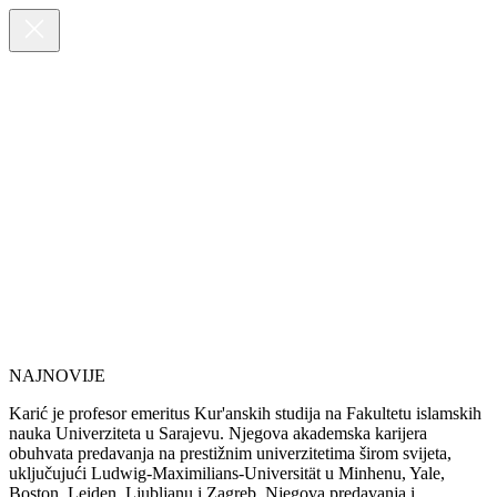
NAJNOVIJE
Karić je profesor emeritus Kur'anskih studija na Fakultetu islamskih
nauka Univerziteta u Sarajevu. Njegova akademska karijera
obuhvata predavanja na prestižnim univerzitetima širom svijeta,
uključujući Ludwig-Maximilians-Universität u Minhenu, Yale,
Boston, Leiden, Ljubljanu i Zagreb. Njegova predavanja i