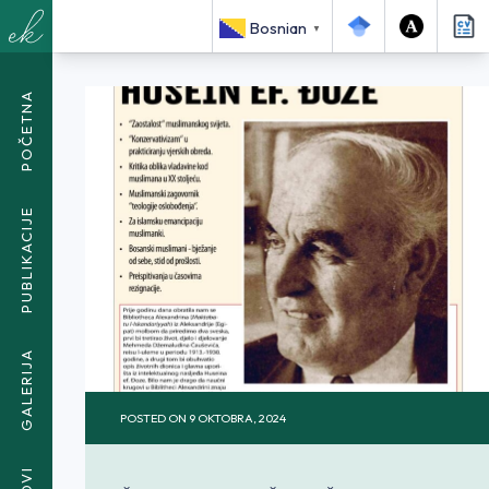
<SPAN CLASS="BREADCRUMB-CURRENT">KRITIČKO MIŠLJENJE
Bosnian
▼
HUSEIN EF. ĐOZE</SPAN>
POČETNA
PUBLIKACIJE
GALERIJA
POSTED ON
9 OKTOBRA, 2024