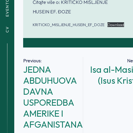
EVENTOVI
Čitajte više o: KRITIČKO MIŠLJENJE
HUSEIN EF. ĐOZE
KRITICKO_MISLJENJE_HUSEIN_EF_DOZE
Download
CV
Navigacija
Previous:
Ne
JEDNA
Isa al-Mas
članaka
ABDUHUOVA
(Isus Kris
DAVNA
USPOREDBA
AMERIKE I
AFGANISTANA