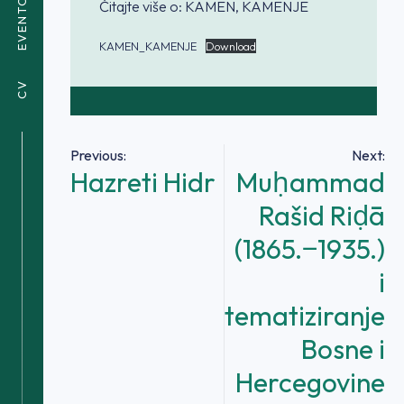
EVENTOVI
Čitajte više o: KAMEN, KAMENJE
KAMEN_KAMENJE
Download
CV
Navigacija
Previous:
Next:
Hazreti Hidr
Muḥammad
članaka
Rašid Riḍā
(1865.‒1935.)
i
tematiziranje
Bosne i
Hercegovine