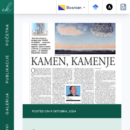
<SPAN CLASS="BREADCRUMB-CURRENT">KAMEN,
Bosnian
▼
KAMENJE</SPAN>
POČETNA
PUBLIKACIJE
GALERIJA
POSTED ON
9 OKTOBRA, 2024