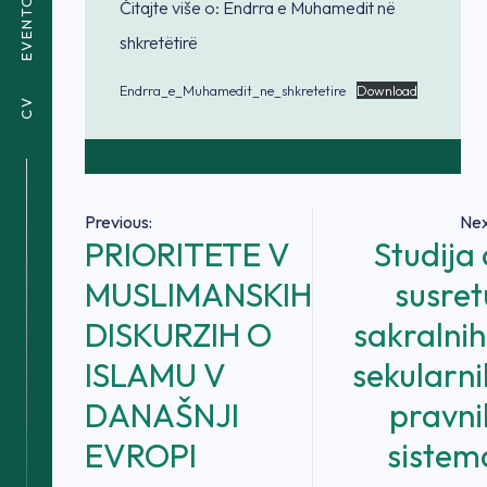
EVENTOVI
Čitajte više o: Ëndrra e Muhamedit në
shkretëtirë
Endrra_e_Muhamedit_ne_shkretetire
Download
CV
Navigacija
Previous:
Nex
PRIORITETE V
Studija 
članaka
MUSLIMANSKIH
susret
DISKURZIH O
sakralnih 
ISLAMU V
sekularni
DANAŠNJI
pravni
EVROPI
sistem