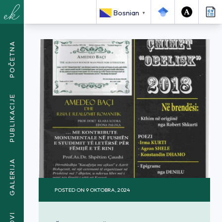
<SPAN CLASS="BREADCRUMB-CURRENT">ËNDRRA E
Bosnian
▼
MUHAMEDIT NË SHKRETËTIRË</SPAN>
POČETNA
PUBLIKACIJE
GALERIJA
POSTED ON
9 OKTOBRA, 2024