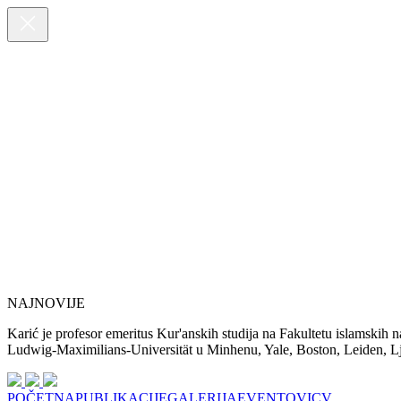
NAJNOVIJE
Karić je profesor emeritus Kur'anskih studija na Fakultetu islamskih 
Ludwig-Maximilians-Universität u Minhenu, Yale, Boston, Leiden, Ljub
POČETNA
PUBLIKACIJE
GALERIJA
EVENTOVI
CV