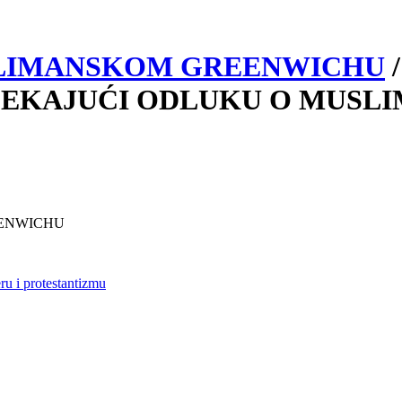
SLIMANSKOM GREENWICHU
nt">ČEKAJUĆI ODLUKU O MUS
REENWICHU
u i protestantizmu