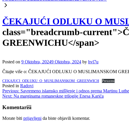
ČEKAJUĆI ODLUKU O MU
class="breadcrumb-curre
GREENWICHU</span>
Posted on
9 Oktobra, 2024
9 Oktobra, 2024
by
hvl7u
Čitajte više o: ČEKAJUĆI ODLUKU O MUSLIMANSKOM G
CEKAJUCI_ODLUKU_O_MUSLIMANSKOM_GREENWICH
Preuzmi
Posted in
Radovi
Navigacija
Previous:
Savremeno islamsko mišljenje i odnos prema Martinu Luther
Next:
Na marginama romaneskne trilogije Enesa Karića
članaka
Komentariši
Morate biti
prijavljeni
da biste objavili komentar.