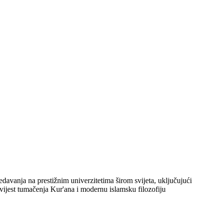
davanja na prestižnim univerzitetima širom svijeta, uključujući
vijest tumačenja Kur'ana i modernu islamsku filozofiju