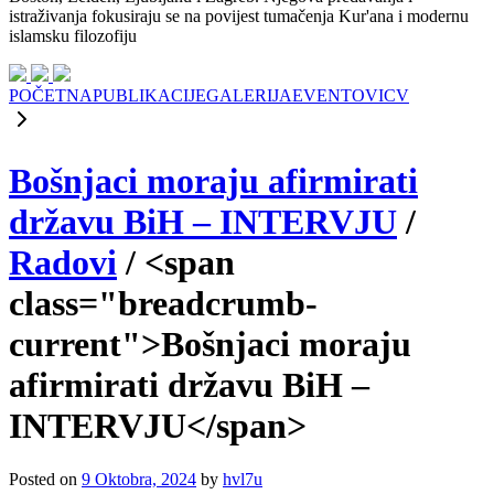
istraživanja fokusiraju se na povijest tumačenja Kur'ana i modernu
islamsku filozofiju
POČETNA
PUBLIKACIJE
GALERIJA
EVENTOVI
CV
Bošnjaci moraju afirmirati
državu BiH – INTERVJU
/
Radovi
/
<span
class="breadcrumb-
current">Bošnjaci moraju
afirmirati državu BiH –
INTERVJU</span>
Posted on
9 Oktobra, 2024
by
hvl7u