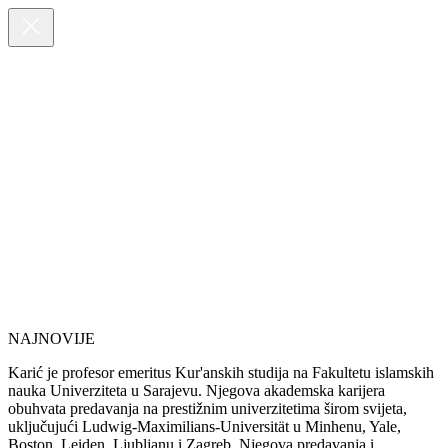
NAJNOVIJE
Karić je profesor emeritus Kur'anskih studija na Fakultetu islamskih
nauka Univerziteta u Sarajevu. Njegova akademska karijera
obuhvata predavanja na prestižnim univerzitetima širom svijeta,
uključujući Ludwig-Maximilians-Universität u Minhenu, Yale,
Boston, Leiden, Ljubljanu i Zagreb. Njegova predavanja i