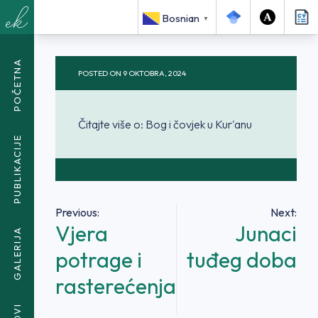
<SPAN CLASS="BREADCRUMB-CURRENT">BOG I ČOVJEK U
Bosnian
▼
KUR'ANU</SPAN>
POČETNA
POSTED ON
9 OKTOBRA, 2024
Čitajte više o: Bog i čovjek u Kur'anu
PUBLIKACIJE
Navigacija
Previous:
Next:
Vjera
Junaci
članaka
GALERIJA
potrage i
tuđeg doba
rasterećenja