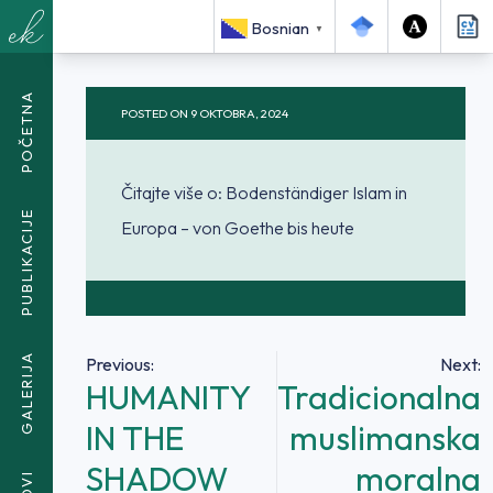
<SPAN CLASS="BREADCRUMB-
Bosnian
CURRENT">BODENSTÄNDIGER ISLAM IN EUROPA – VON
▼
GOETHE BIS HEUTE</SPAN>
POČETNA
POSTED ON
9 OKTOBRA, 2024
Čitajte više o: Bodenständiger Islam in
PUBLIKACIJE
Europa – von Goethe bis heute
GALERIJA
Navigacija
Previous:
Next:
HUMANITY
Tradicionalna
članaka
IN THE
muslimanska
SHADOW
moralna