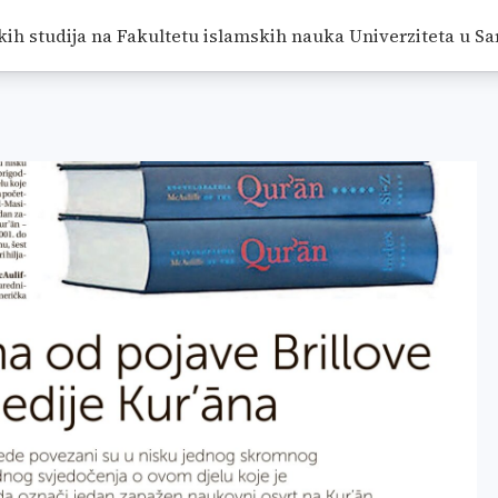
VE ENCIKLOPEDIJE KUR’ĀNA
/
RADOVI
/
<SPAN CLASS="B
kih studija na Fakultetu islamskih nauka Univerziteta u Sa
IJE KUR’ĀNA</SPAN>