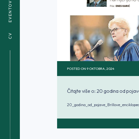
EVENTOVI
CV
POSTED ON
9 OKTOBRA, 2024
Čitajte više o: 20 godina od pojav
20_godina_od_pojave_Brillove_enciklope