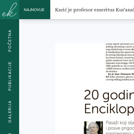
20 GODINA OD POJAVE BRILLO
Karić je profesor emeritus Kur'ans
NAJNOVIJE
POJAVE BRILLOVE ENCIKLOPED
POČETNA
PUBLIKACIJE
GALERIJA