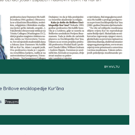
BY
HVL7U
e Brillove enciklopedije Kur’āna
di
Preuzmi