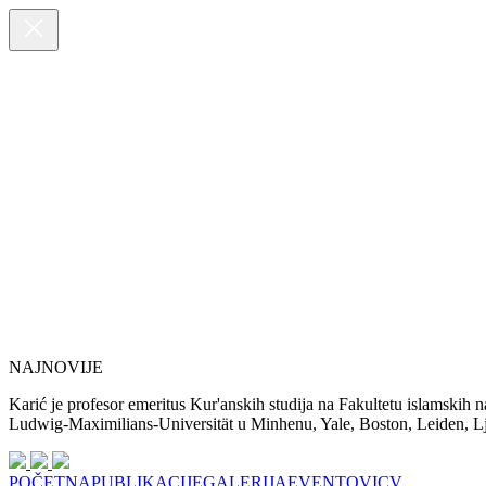
NAJNOVIJE
Karić je profesor emeritus Kur'anskih studija na Fakultetu islamskih 
Ludwig-Maximilians-Universität u Minhenu, Yale, Boston, Leiden, Ljub
POČETNA
PUBLIKACIJE
GALERIJA
EVENTOVI
CV