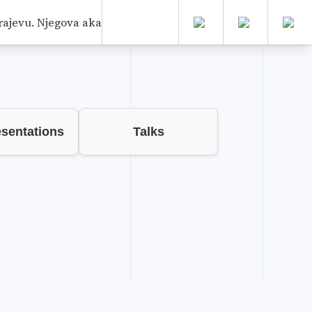
rajevu. Njegova akademska karijera obuhvata predavanja na 
sentations
Talks